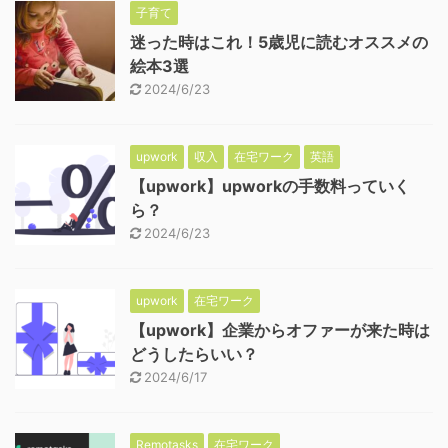
子育て
迷った時はこれ！5歳児に読むオススメの
絵本3選
2024/6/23
upwork
収入
在宅ワーク
英語
【upwork】upworkの手数料っていく
ら？
2024/6/23
upwork
在宅ワーク
【upwork】企業からオファーが来た時は
どうしたらいい？
2024/6/17
Remotasks
在宅ワーク