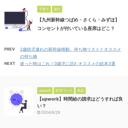
子育て
旅行
【九州新幹線つばめ・さくら・みずほ】
コンセントが付いている座席はどこ？
PREV
2歳幼児連れの新幹線移動。持ち物リストとオススメ
の持ち物
NEXT
迷った時はこれ！0歳児に読むオススメの絵本3選
upwork
在宅ワーク
英語
【upwork】時間給の請求はどうすれば良
い？
2024/6/29