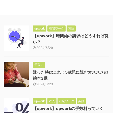
upwork
在宅ワーク
英語
【upwork】時間給の請求はどうすれば良
い？
2024/6/29
子育て
迷った時はこれ！5歳児に読むオススメの
絵本3選
2024/6/23
upwork
収入
在宅ワーク
英語
【upwork】upworkの手数料っていく