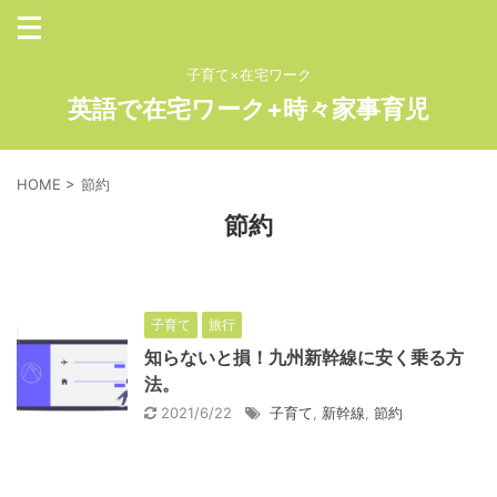
子育て×在宅ワーク
英語で在宅ワーク+時々家事育児
HOME
>
節約
節約
子育て
旅行
知らないと損！九州新幹線に安く乗る方
法。
2021/6/22
子育て
,
新幹線
,
節約